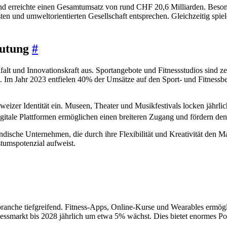
d erreichte einen Gesamtumsatz von rund CHF 20,6 Milliarden. Besond
en und umweltorientierten Gesellschaft entsprechen. Gleichzeitig spiel
eutung
#
falt und Innovationskraft aus. Sportangebote und Fitnessstudios sind ze
i. Im Jahr 2023 entfielen 40% der Umsätze auf den Sport- und Fitnessb
weizer Identität ein. Museen, Theater und Musikfestivals locken jährl
itale Plattformen ermöglichen einen breiteren Zugang und fördern den
ändische Unternehmen, die durch ihre Flexibilität und Kreativität den M
tumspotenzial aufweist.
ssbranche tiefgreifend. Fitness-Apps, Online-Kurse und Wearables ermö
nessmarkt bis 2028 jährlich um etwa 5% wächst. Dies bietet enormes Pote