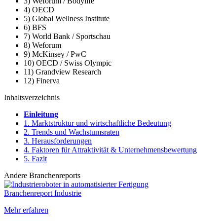
3) Weforum / Bodylife
4) OECD
5) Global Wellness Institute
6) BFS
7) World Bank / Sportschau
8) Weforum
9) McKinsey / PwC
10) OECD / Swiss Olympic
11) Grandview Research
12) Finerva
Inhaltsverzeichnis
Einleitung
1. Marktstruktur und wirtschaftliche Bedeutung
2. Trends und Wachstumsraten
3. Herausforderungen
4. Faktoren für Attraktivität & Unternehmensbewertung
5. Fazit
Andere Branchenreports
Branchenreport Industrie
Mehr erfahren