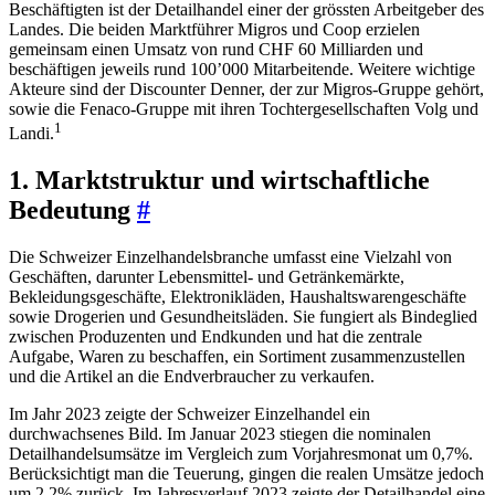
Beschäftigten ist der Detailhandel einer der grössten Arbeitgeber des
Landes. Die beiden Marktführer Migros und Coop erzielen
gemeinsam einen Umsatz von rund CHF 60 Milliarden und
beschäftigen jeweils rund 100’000 Mitarbeitende. Weitere wichtige
Akteure sind der Discounter Denner, der zur Migros-Gruppe gehört,
sowie die Fenaco-Gruppe mit ihren Tochtergesellschaften Volg und
1
Landi.
1. Marktstruktur und wirtschaftliche
Bedeutung
#
Die Schweizer Einzelhandelsbranche umfasst eine Vielzahl von
Geschäften, darunter Lebensmittel- und Getränkemärkte,
Bekleidungsgeschäfte, Elektronikläden, Haushaltswarengeschäfte
sowie Drogerien und Gesundheitsläden. Sie fungiert als Bindeglied
zwischen Produzenten und Endkunden und hat die zentrale
Aufgabe, Waren zu beschaffen, ein Sortiment zusammenzustellen
und die Artikel an die Endverbraucher zu verkaufen.
Im Jahr 2023 zeigte der Schweizer Einzelhandel ein
durchwachsenes Bild. Im Januar 2023 stiegen die nominalen
Detailhandelsumsätze im Vergleich zum Vorjahresmonat um 0,7%.
Berücksichtigt man die Teuerung, gingen die realen Umsätze jedoch
um 2,2% zurück. Im Jahresverlauf 2023 zeigte der Detailhandel eine